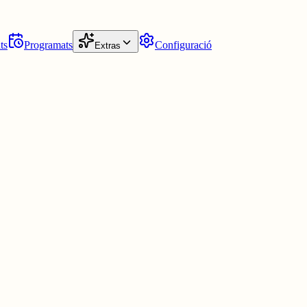
ts
Programats
Configuració
Extras