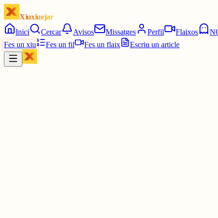
Xiuxiuejar
Inici
Cercar
Avisos
Missatges
Perfil
Flaixos
N
Fes un xiu
Fes un fil
Fes un flaix
Escriu un article
Xiu
La Pesanta
@
lapesanta
📦 Ja ens han arribat el ROMANICUM (2026) i el HENKO (202
👏🏻 Fan molta patxoca!
#Romanicum