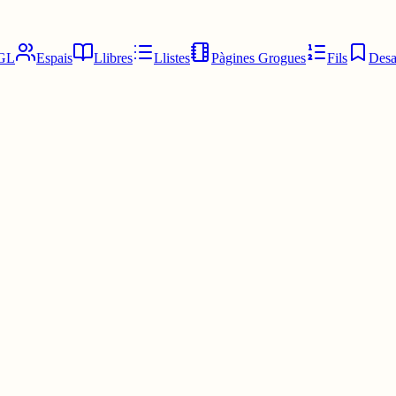
GL
Espais
Llibres
Llistes
Pàgines Grogues
Fils
Desa
6)