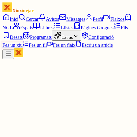
Xiuxiuejar
Inici
Cercar
Avisos
Missatges
Perfil
Flaixos
NGL
Espais
Llibres
Llistes
Pàgines Grogues
Fils
Desats
Programats
Configuració
Extras
Fes un xiu
Fes un fil
Fes un flaix
Escriu un article
Xiu
Víctor 🤨
@
montecinovalls
Jo pixo assegut.