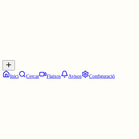
30 juny
0
0
0
0
Inicia sessió
per respondre a aquest xiu.
Respostes
No hi ha respostes encara. Sigues el primer a respondre!
Inici
Cercar
Flaixos
Avisos
Configuració