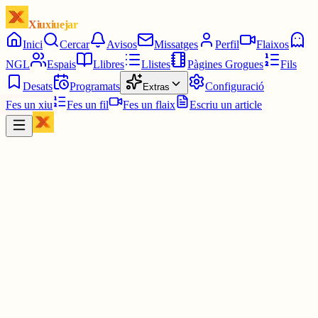
Xiuxiuejar
Inici
Cercar
Avisos
Missatges
Perfil
Flaixos
NGL
Espais
Llibres
Llistes
Pàgines Grogues
Fils
Desats
Programats
Configuració
Extras
Fes un xiu
Fes un fil
Fes un flaix
Escriu un article
Xiu
Ferran PimPam herald de la Katalluna eterna
@
ferranamahshivay
en C.G. Jung és a la meva llista negra perquè ell i el feixista
blanquejat Mircea Eliade (tot i la seva ideologia, va ser un autor