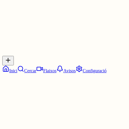
3 juny
0
0
0
0
Inicia sessió
per respondre a aquest xiu.
Respostes
No hi ha respostes encara. Sigues el primer a respondre!
Inici
Cercar
Flaixos
Avisos
Configuració