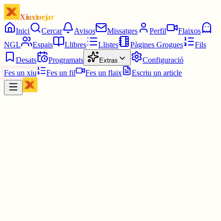
Xiuxiuejar
Inici
Cercar
Avisos
Missatges
Perfil
Flaixos
NGL
Espais
Llibres
Llistes
Pàgines Grogues
Fils
Desats
Programats
Configuració
Extras
Fes un xiu
Fes un fil
Fes un flaix
Escriu un article
Xiu
marina
@
mandarinaa
Com a Celestina exigeixo saber qui ho ha dit