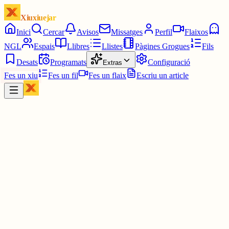
Xiuxiuejar
Inici
Cercar
Avisos
Missatges
Perfil
Flaixos
NGL
Espais
Llibres
Llistes
Pàgines Grogues
Fils
Desats
Programats
Configuració
Extras
Fes un xiu
Fes un fil
Fes un flaix
Escriu un article
Xiu
Campanar
@
campanar
ding ding ding