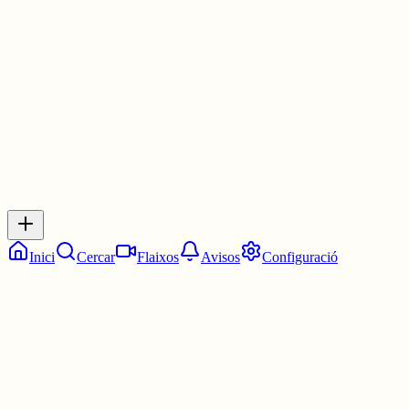
Les 8:45. Tres quarts de nou.
30 juny
0
0
0
0
Inicia sessió
per respondre a aquest xiu.
Respostes
No hi ha respostes encara. Sigues el primer a respondre!
Inici
Cercar
Flaixos
Avisos
Configuració