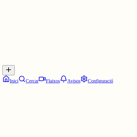
1 jul.
0
0
0
0
Inicia sessió
per respondre a aquest xiu.
Respostes
No hi ha respostes encara. Sigues el primer a respondre!
Inici
Cercar
Flaixos
Avisos
Configuració