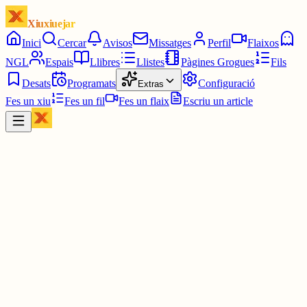
Xiuxiuejar
Inici
Cercar
Avisos
Missatges
Perfil
Flaixos
NGL
Espais
Llibres
Llistes
Pàgines Grogues
Fils
Desats
Programats
Configuració
Extras
Fes un xiu
Fes un fil
Fes un flaix
Escriu un article
Xiu
Montserrat
@
montsin3
Em manca encara el certificat compulsat i amb els segells
corresponents... 😂