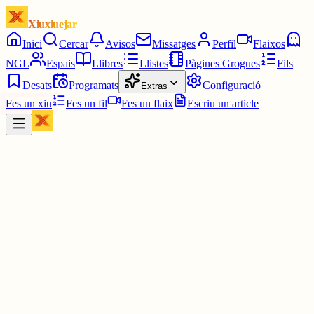
Xiuxiuejar
Inici
Cercar
Avisos
Missatges
Perfil
Flaixos
NGL
Espais
Llibres
Llistes
Pàgines Grogues
Fils
Desats
Programats
Configuració
Extras
Fes un xiu
Fes un fil
Fes un flaix
Escriu un article
Xiu
Carles
@
carlesizki
Ok