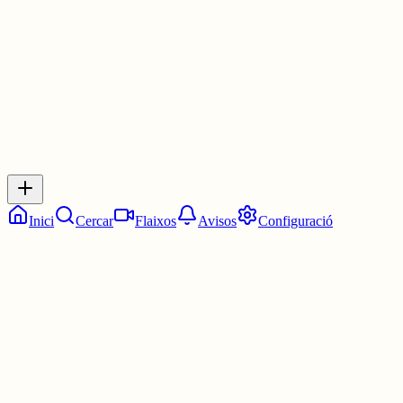
1 jul.
0
0
0
0
Inicia sessió
per respondre a aquest xiu.
Respostes
No hi ha respostes encara. Sigues el primer a respondre!
Inici
Cercar
Flaixos
Avisos
Configuració