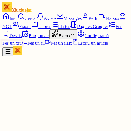
Xiuxiuejar
Inici
Cercar
Avisos
Missatges
Perfil
Flaixos
NGL
Espais
Llibres
Llistes
Pàgines Grogues
Fils
Desats
Programats
Configuració
Extras
Fes un xiu
Fes un fil
Fes un flaix
Escriu un article
Xiu
Telefini
@
telefini
Entenc