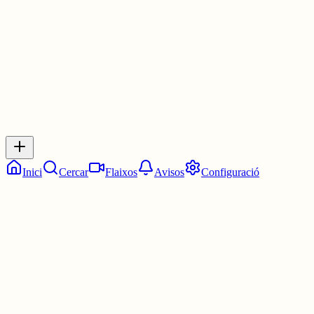
3 juny
0
0
0
0
Inicia sessió
per respondre a aquest xiu.
Respostes
No hi ha respostes encara. Sigues el primer a respondre!
Inici
Cercar
Flaixos
Avisos
Configuració