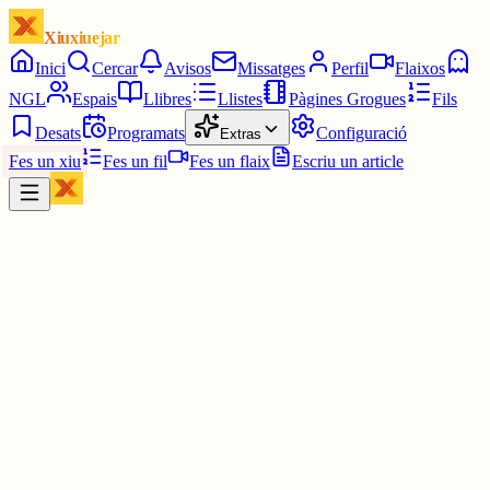
Xiuxiuejar
Inici
Cercar
Avisos
Missatges
Perfil
Flaixos
NGL
Espais
Llibres
Llistes
Pàgines Grogues
Fils
Desats
Programats
Configuració
Extras
Fes un xiu
Fes un fil
Fes un flaix
Escriu un article
Xiu
Lluís Barberà i Guillem
@
lluisbarbera
"Dones amb iniciativa i hòmens dependents, oportunistes i que
menteixen", hui, 1r de juliol del 2026. Matriarcalisme.