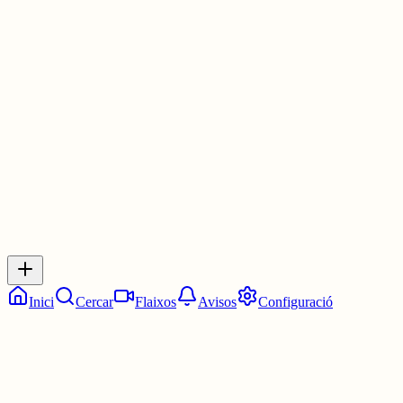
#cordómatriarcal
malandia.cat/2026/07/dones-amb-inic...
1 jul.
0
0
0
0
Inicia sessió
per respondre a aquest xiu.
Respostes
No hi ha respostes encara. Sigues el primer a respondre!
Inici
Cercar
Flaixos
Avisos
Configuració