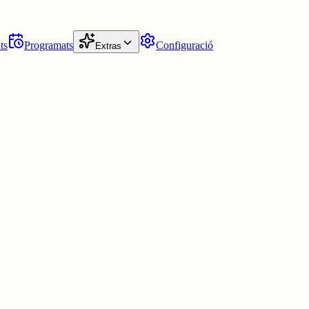
ts
Programats
Configuració
Extras