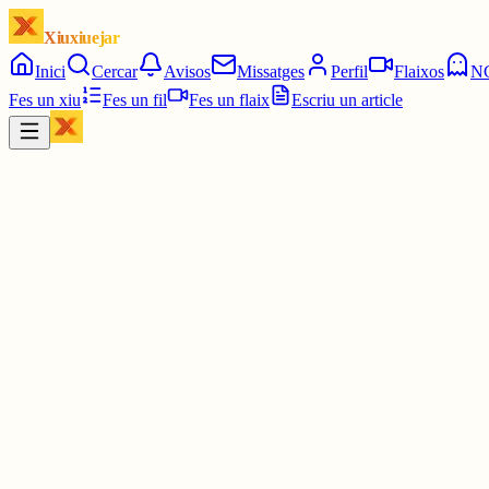
Xiuxiuejar
Inici
Cercar
Avisos
Missatges
Perfil
Flaixos
N
Fes un xiu
Fes un fil
Fes un flaix
Escriu un article
Xiu
Joan
@
joandelatitagran
😂
3 juny
0
0
0
0