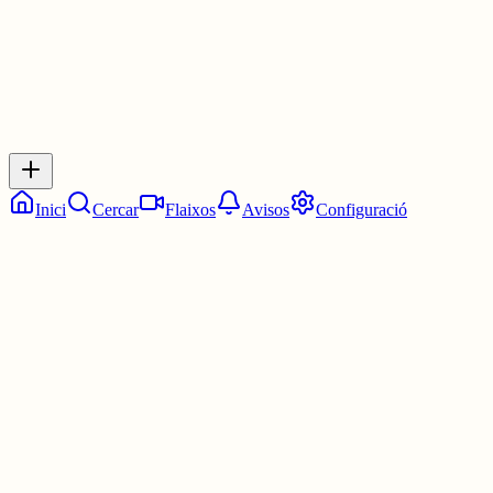
Inicia sessió
per respondre a aquest xiu.
Respostes
No hi ha respostes encara. Sigues el primer a respondre!
Inici
Cercar
Flaixos
Avisos
Configuració