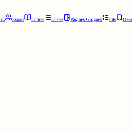
GL
Espais
Llibres
Llistes
Pàgines Grogues
Fils
Desa