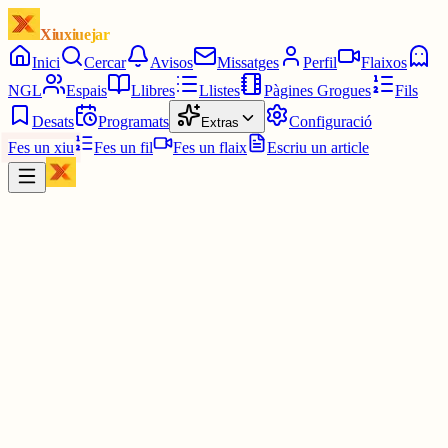
Xiuxiuejar
Inici
Cercar
Avisos
Missatges
Perfil
Flaixos
NGL
Espais
Llibres
Llistes
Pàgines Grogues
Fils
Desats
Programats
Configuració
Extras
Fes un xiu
Fes un fil
Fes un flaix
Escriu un article
Xiu
Campanar
@
campanar
ding ding ding ding DONG DONG DONG DONG DONG
DONG DONG DONG