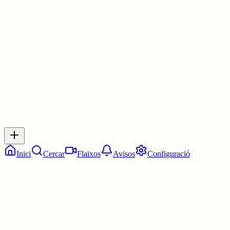
Les 8:00. Les vuit en punt.
1 jul.
0
0
0
0
Inicia sessió
per respondre a aquest xiu.
Respostes
No hi ha respostes encara. Sigues el primer a respondre!
Inici
Cercar
Flaixos
Avisos
Configuració