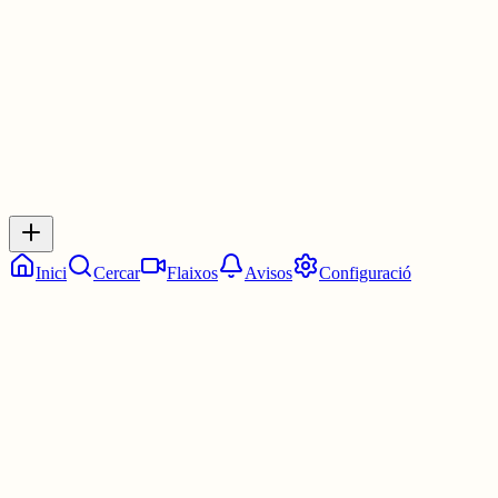
30 juny
0
0
0
0
Inicia sessió
per respondre a aquest xiu.
Respostes
No hi ha respostes encara. Sigues el primer a respondre!
Inici
Cercar
Flaixos
Avisos
Configuració