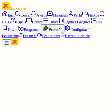
Xiuxiuejar
Inici
Cercar
Avisos
Missatges
Perfil
Flaixos
NGL
Espais
Llibres
Llistes
Pàgines Grogues
Fils
Desats
Programats
Configuració
Extras
Fes un xiu
Fes un fil
Fes un flaix
Escriu un article
Xiu
Montserrat
@
montsin3
Moltes gràcies, xicot ‼️💜