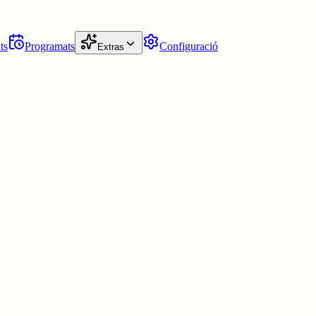
ts
Programats
Configuració
Extras