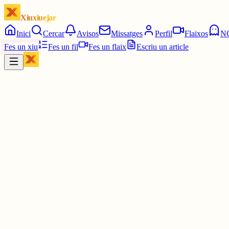
Xiuxiuejar
Inici
Cercar
Avisos
Missatges
Perfil
Flaixos
N
Fes un xiu
Fes un fil
Fes un flaix
Escriu un article
Xiu
Nuri Coromi
@
nuricoro
Es
3 juny
0
0
0
0