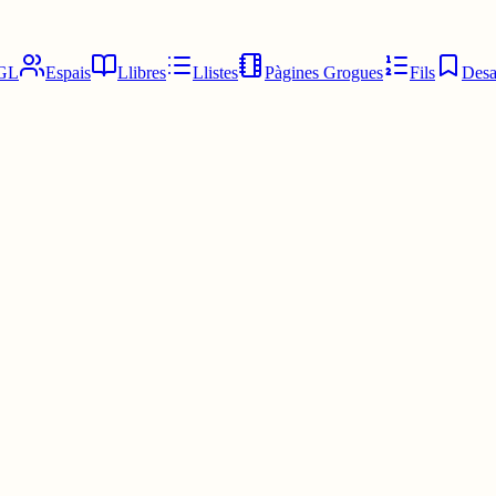
GL
Espais
Llibres
Llistes
Pàgines Grogues
Fils
Desa