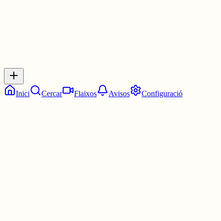
Inicia sessió
per respondre a aquest xiu.
Respostes
No hi ha respostes encara. Sigues el primer a respondre!
Inici
Cercar
Flaixos
Avisos
Configuració