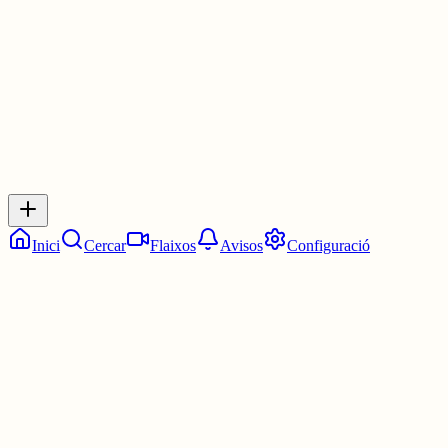
1 jul.
0
0
0
0
Inicia sessió
per respondre a aquest xiu.
Respostes
No hi ha respostes encara. Sigues el primer a respondre!
Inici
Cercar
Flaixos
Avisos
Configuració