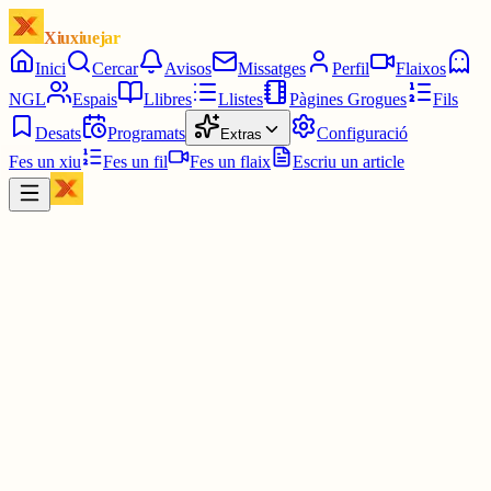
Xiuxiuejar
Inici
Cercar
Avisos
Missatges
Perfil
Flaixos
NGL
Espais
Llibres
Llistes
Pàgines Grogues
Fils
Desats
Programats
Configuració
Extras
Fes un xiu
Fes un fil
Fes un flaix
Escriu un article
Xiu
Yin Hanna
@
yinhanna_
M'acaben d'humiliar