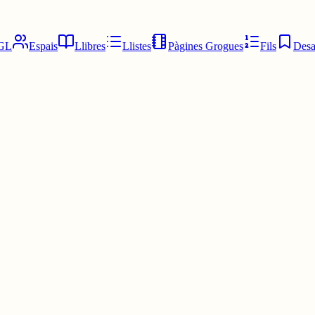
GL
Espais
Llibres
Llistes
Pàgines Grogues
Fils
Desa