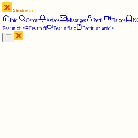
Xiuxiuejar
Inici
Cercar
Avisos
Missatges
Perfil
Flaixos
N
Fes un xiu
Fes un fil
Fes un flaix
Escriu un article
Xiu
Jaume Fàbrega
@
jaumo
3 juny
0
0
0
0
Inicia sessió
per respondre a aquest xiu.