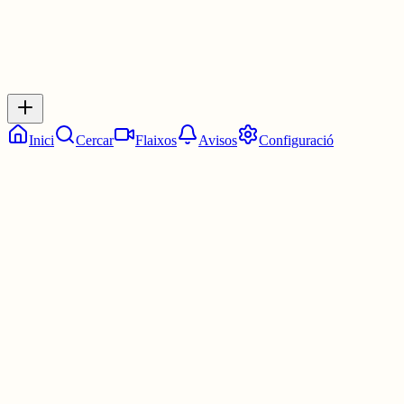
Respostes
No hi ha respostes encara. Sigues el primer a respondre!
Inici
Cercar
Flaixos
Avisos
Configuració