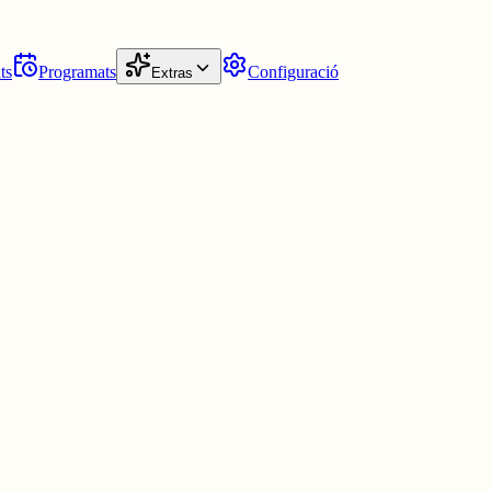
ts
Programats
Configuració
Extras