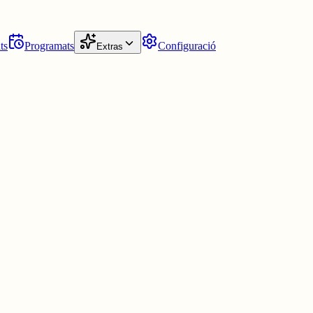
ts
Programats
Configuració
Extras