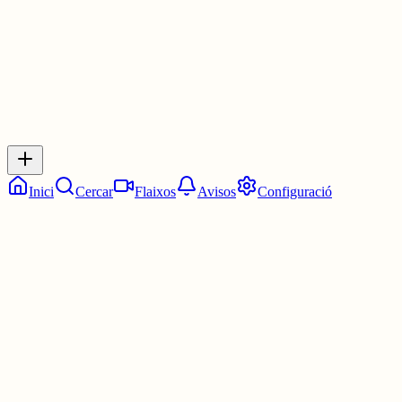
0
Inicia sessió
per respondre a aquest xiu.
Respostes
No hi ha respostes encara. Sigues el primer a respondre!
Inici
Cercar
Flaixos
Avisos
Configuració