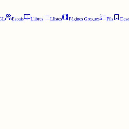
GL
Espais
Llibres
Llistes
Pàgines Grogues
Fils
Desa