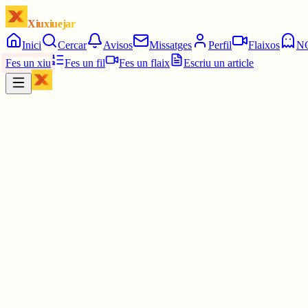
Xiuxiuejar
Inici
Cercar
Avisos
Missatges
Perfil
Flaixos
N
Fes un xiu
Fes un fil
Fes un flaix
Escriu un article
Xiu
�G
🦮, David gavaldà
@
davidgava69
Gruptes de Xiuxiuejar
30/30 grups amb 1858 errors en 19601m 35s
Juga tu també a
#Gruptes
! Quin vici de joc
30 juny
0
0
0