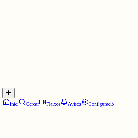
vergonyós que a Montserrat es faci una Misa en castellà, Montserra
cuna del catalanisme de tota la vida, el Virolai, també es farà en
castellà per a acontentar als feixistes?, que tenen a dir el Monjos de
Montserrat, res?, fins i
3 juny
0
0
0
0
Inicia sessió
per respondre a aquest xiu.
Respostes
No hi ha respostes encara. Sigues el primer a respondre!
Inici
Cercar
Flaixos
Avisos
Configuració