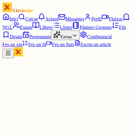
Xiuxiuejar
Inici
Cercar
Avisos
Missatges
Perfil
Flaixos
NGL
Espais
Llibres
Llistes
Pàgines Grogues
Fils
Desats
Programats
Configuració
Extras
Fes un xiu
Fes un fil
Fes un flaix
Escriu un article
Xiu
JC
Josep Armengol Camps
@
drak
Ni el Papa León, ni la Mama Tigre, ni la ni la franquista Conferènc
Episcopal, ni el Bisbe de Barcelona aragonès de la Franja, si ells
menyspreen la nostra llengua nosaltres hem despreciar la seva
presència i deixar que siguin els espanyols que vagin a veure`l, ser