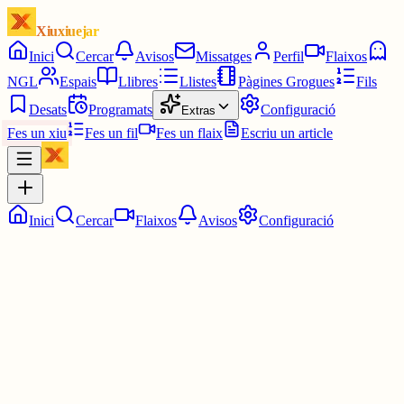
Xiuxiuejar
Inici
Cercar
Avisos
Missatges
Perfil
Flaixos
NGL
Espais
Llibres
Llistes
Pàgines Grogues
Fils
Desats
Programats
Configuració
Extras
Fes un xiu
Fes un fil
Fes un flaix
Escriu un article
Inici
Cercar
Flaixos
Avisos
Configuració