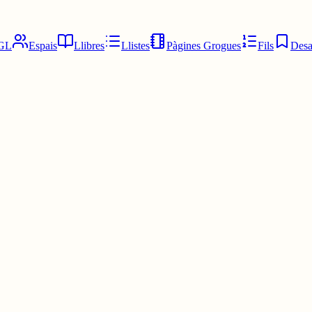
GL
Espais
Llibres
Llistes
Pàgines Grogues
Fils
Desa