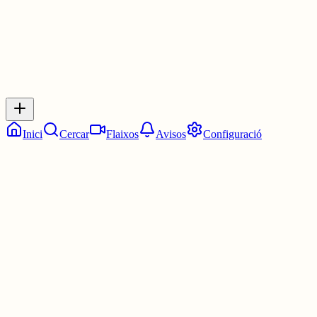
Inicia sessió
per respondre a aquest xiu.
Respostes
No hi ha respostes encara. Sigues el primer a respondre!
Inici
Cercar
Flaixos
Avisos
Configuració