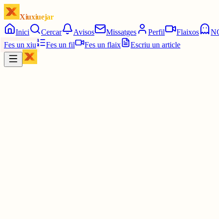
Xiuxiuejar
Inici
Cercar
Avisos
Missatges
Perfil
Flaixos
N
Fes un xiu
Fes un fil
Fes un flaix
Escriu un article
Xiu
Llorenç
@
llorens
Vista. Enganyosa. No em va agradar gaire
30 juny
0
0
0
0