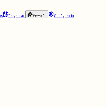
ts
Programats
Configuració
Extras