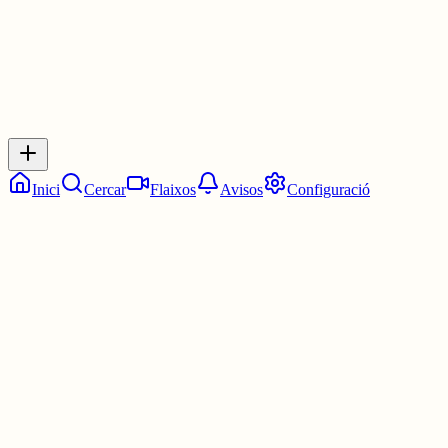
Inicia sessió
per respondre a aquest xiu.
Respostes
No hi ha respostes encara. Sigues el primer a respondre!
Inici
Cercar
Flaixos
Avisos
Configuració