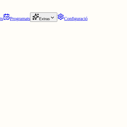
ts
Programats
Configuració
Extras