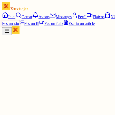
Xiuxiuejar
Inici
Cercar
Avisos
Missatges
Perfil
Flaixos
N
Fes un xiu
Fes un fil
Fes un flaix
Escriu un article
Xiu
Gerard1
@
gerardv
Papichulo a tomar por ...
2 juny
0
0
0
0