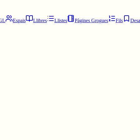
GL
Espais
Llibres
Llistes
Pàgines Grogues
Fils
Desa