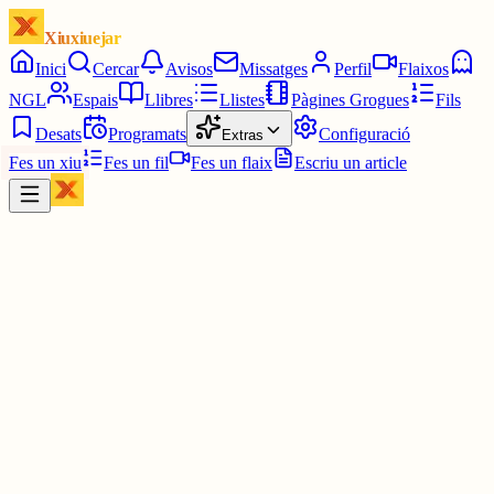
Xiuxiuejar
Inici
Cercar
Avisos
Missatges
Perfil
Flaixos
NGL
Espais
Llibres
Llistes
Pàgines Grogues
Fils
Desats
Programats
Configuració
Extras
Fes un xiu
Fes un fil
Fes un flaix
Escriu un article
Xiu
Campanar
@
campanar
Bona nit a tothom. Us xiuxiuejo.