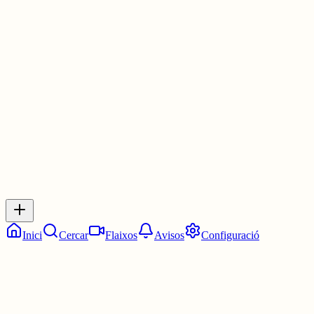
ding ding ding ding DONG DONG DONG DONG DONG
DONG DONG DONG DONG
Les 21:00. Les nou en punt.
2 juny
0
0
0
0
Inicia sessió
per respondre a aquest xiu.
Respostes
No hi ha respostes encara. Sigues el primer a respondre!
Inici
Cercar
Flaixos
Avisos
Configuració