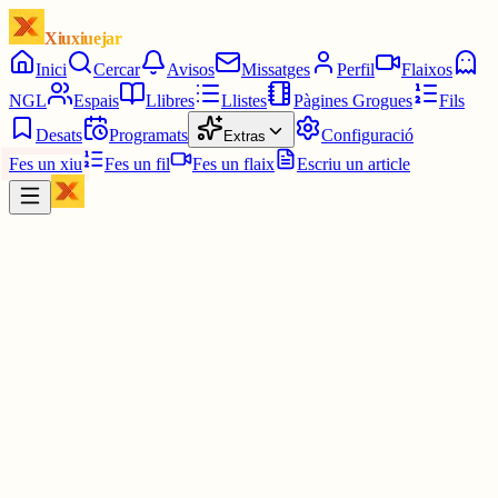
Xiuxiuejar
Inici
Cercar
Avisos
Missatges
Perfil
Flaixos
NGL
Espais
Llibres
Llistes
Pàgines Grogues
Fils
Desats
Programats
Configuració
Extras
Fes un xiu
Fes un fil
Fes un flaix
Escriu un article
Xiu
Oriolus
@
oriolus
☺️🙂‍↕️🙂‍↕️