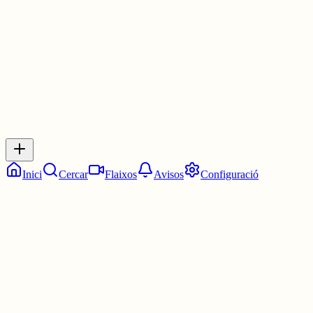
1 jul.
0
0
0
0
Inicia sessió
per respondre a aquest xiu.
Respostes
No hi ha respostes encara. Sigues el primer a respondre!
Inici
Cercar
Flaixos
Avisos
Configuració