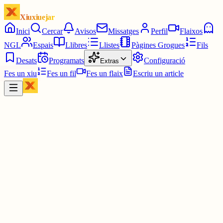
Xiuxiuejar
Inici
Cercar
Avisos
Missatges
Perfil
Flaixos
NGL
Espais
Llibres
Llistes
Pàgines Grogues
Fils
Desats
Programats
Configuració
Extras
Fes un xiu
Fes un fil
Fes un flaix
Escriu un article
Xiu
MartaM
@
martamf
🎯 5/6
⏳ 03:25