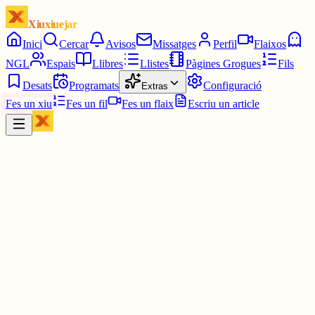
Xiuxiuejar
Inici
Cercar
Avisos
Missatges
Perfil
Flaixos
NGL
Espais
Llibres
Llistes
Pàgines Grogues
Fils
Desats
Programats
Configuració
Extras
Fes un xiu
Fes un fil
Fes un flaix
Escriu un article
Xiu
Campanar
@
campanar
ding ding ding