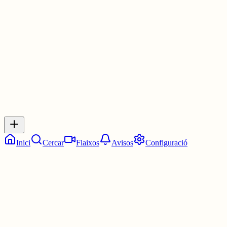
Les 10:45. Tres quarts d'onze.
6 juny
0
0
0
0
Inicia sessió
per respondre a aquest xiu.
Respostes
No hi ha respostes encara. Sigues el primer a respondre!
Inici
Cercar
Flaixos
Avisos
Configuració