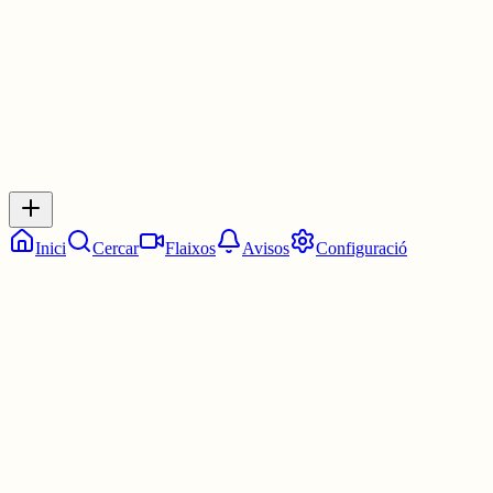
0
0
0
0
Inicia sessió
per respondre a aquest xiu.
Respostes
No hi ha respostes encara. Sigues el primer a respondre!
Inici
Cercar
Flaixos
Avisos
Configuració