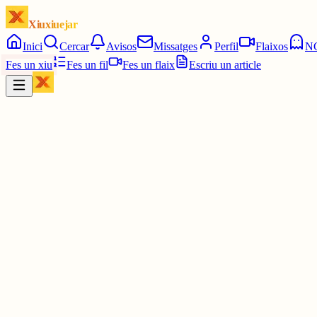
Xiuxiuejar
Inici
Cercar
Avisos
Missatges
Perfil
Flaixos
N
Fes un xiu
Fes un fil
Fes un flaix
Escriu un article
Xiu
Campanar
@
campanar
ding ding
Les 19:30. Dos quarts de vuit.
30 juny