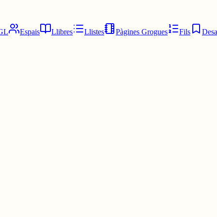
GL
Espais
Llibres
Llistes
Pàgines Grogues
Fils
Desa