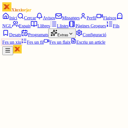
Xiuxiuejar
Inici
Cercar
Avisos
Missatges
Perfil
Flaixos
NGL
Espais
Llibres
Llistes
Pàgines Grogues
Fils
Desats
Programats
Configuració
Extras
Fes un xiu
Fes un fil
Fes un flaix
Escriu un article
Xiu
doncs, queralt
@
queralt
lhas de buscar especificament mentre feia el seu treball a les illes
trobriand, en un retrat no em serveix