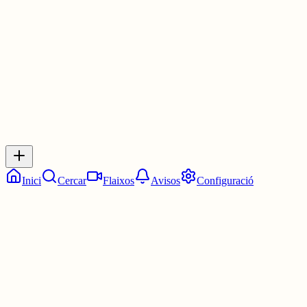
3 juny
0
0
0
0
Inicia sessió
per respondre a aquest xiu.
Respostes
No hi ha respostes encara. Sigues el primer a respondre!
Inici
Cercar
Flaixos
Avisos
Configuració