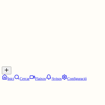
Recordeu el telèfon contra les violències masclistes: 900 900 120.
#SomMolinsDeRei
#MasclismeMata
#NiUnaMenys
4 juny
0
0
0
0
Inicia sessió
per respondre a aquest xiu.
Respostes
No hi ha respostes encara. Sigues el primer a respondre!
Inici
Cercar
Flaixos
Avisos
Configuració