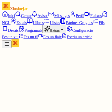
Xiuxiuejar
Inici
Cercar
Avisos
Missatges
Perfil
Flaixos
NGL
Espais
Llibres
Llistes
Pàgines Grogues
Fils
Desats
Programats
Configuració
Extras
Fes un xiu
Fes un fil
Fes un flaix
Escriu un article
Xiu
Ajuntament de Molins de Rei
@
molinsderei
🔴 L'Ajuntament de Molins de Rei condemna l'assassinat masclist
d'una dona a Callosa de Segura, Alacant.