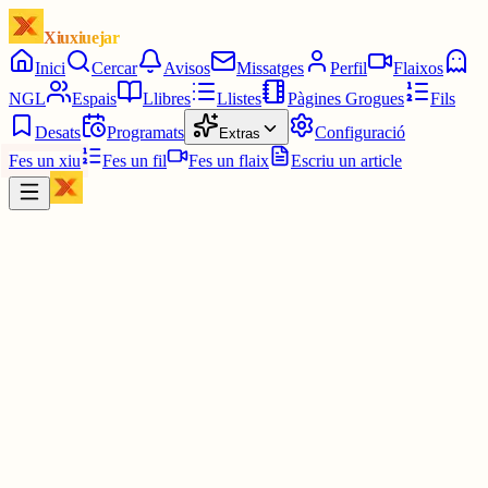
Xiuxiuejar
Inici
Cercar
Avisos
Missatges
Perfil
Flaixos
NGL
Espais
Llibres
Llistes
Pàgines Grogues
Fils
Desats
Programats
Configuració
Extras
Fes un xiu
Fes un fil
Fes un flaix
Escriu un article
Xiu
Tina Bassols
@
tina_bassols
Tarantel·la