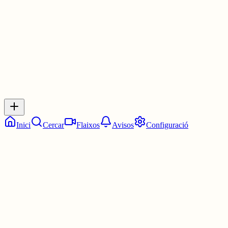
30 juny
0
0
0
0
Inicia sessió
per respondre a aquest xiu.
Respostes
No hi ha respostes encara. Sigues el primer a respondre!
Inici
Cercar
Flaixos
Avisos
Configuració