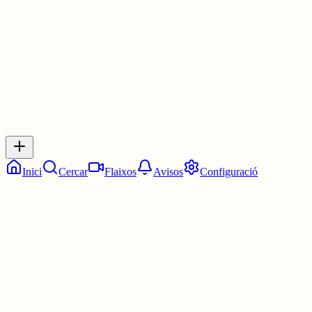
3 juny
0
0
0
0
Inicia sessió
per respondre a aquest xiu.
Respostes
No hi ha respostes encara. Sigues el primer a respondre!
Inici
Cercar
Flaixos
Avisos
Configuració