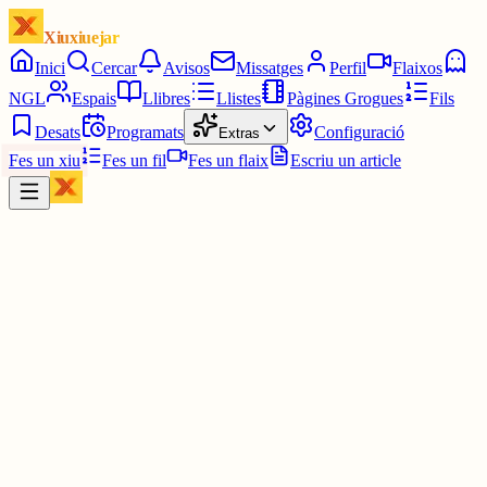
Xiuxiuejar
Inici
Cercar
Avisos
Missatges
Perfil
Flaixos
NGL
Espais
Llibres
Llistes
Pàgines Grogues
Fils
Desats
Programats
Configuració
Extras
Fes un xiu
Fes un fil
Fes un flaix
Escriu un article
Xiu
Oriolus
@
oriolus
Tu i la
@juuuliaass
sou literalment el yin-yan ☯️. Haha.