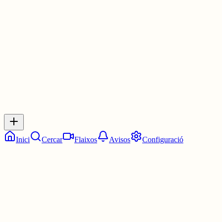
Les 9:45. Tres quarts de deu.
7 juny
0
0
0
0
Inicia sessió
per respondre a aquest xiu.
Respostes
No hi ha respostes encara. Sigues el primer a respondre!
Inici
Cercar
Flaixos
Avisos
Configuració