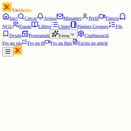
Xiuxiuejar
Inici
Cercar
Avisos
Missatges
Perfil
Flaixos
NGL
Espais
Llibres
Llistes
Pàgines Grogues
Fils
Desats
Programats
Configuració
Extras
Fes un xiu
Fes un fil
Fes un flaix
Escriu un article
Xiu
Campanar
@
campanar
ding ding ding