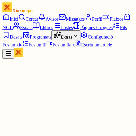
Xiuxiuejar
Inici
Cercar
Avisos
Missatges
Perfil
Flaixos
NGL
Espais
Llibres
Llistes
Pàgines Grogues
Fils
Desats
Programats
Configuració
Extras
Fes un xiu
Fes un fil
Fes un flaix
Escriu un article
Xiu
Ferro
@
ferro
Es molt injust!!😡😡