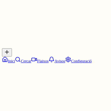
30 juny
0
0
0
0
Inicia sessió
per respondre a aquest xiu.
Respostes
No hi ha respostes encara. Sigues el primer a respondre!
Inici
Cercar
Flaixos
Avisos
Configuració