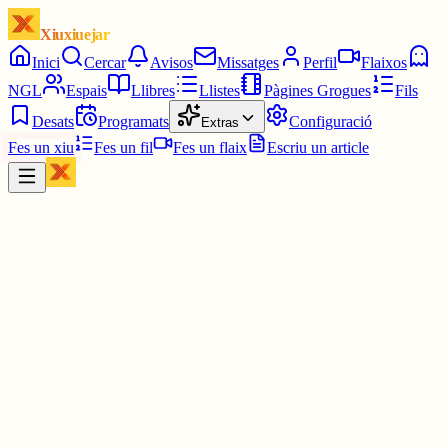
Xiuxiuejar
Inici
Cercar
Avisos
Missatges
Perfil
Flaixos
NGL
Espais
Llibres
Llistes
Pàgines Grogues
Fils
Desats
Programats
Configuració
Extras
Fes un xiu
Fes un fil
Fes un flaix
Escriu un article
Xiu
Ivan
@
ivanloga
Ho intentaré!