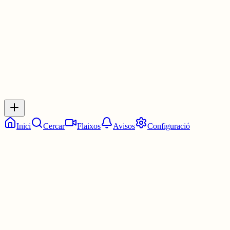
2 juny
0
0
0
0
Inicia sessió
per respondre a aquest xiu.
Respostes
No hi ha respostes encara. Sigues el primer a respondre!
Inici
Cercar
Flaixos
Avisos
Configuració