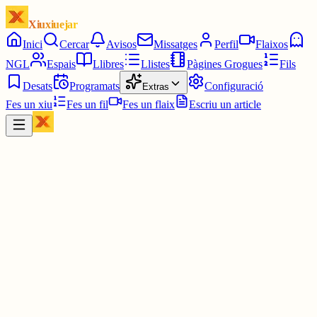
Xiuxiuejar
Inici
Cercar
Avisos
Missatges
Perfil
Flaixos
NGL
Espais
Llibres
Llistes
Pàgines Grogues
Fils
Desats
Programats
Configuració
Extras
Fes un xiu
Fes un fil
Fes un flaix
Escriu un article
Xiu
diarilaveu.cat
@
diarilaveu
L’acampada docent continuarà fins que Ortí accepte parlar
www.diarilaveu.cat/societat/lacampa...