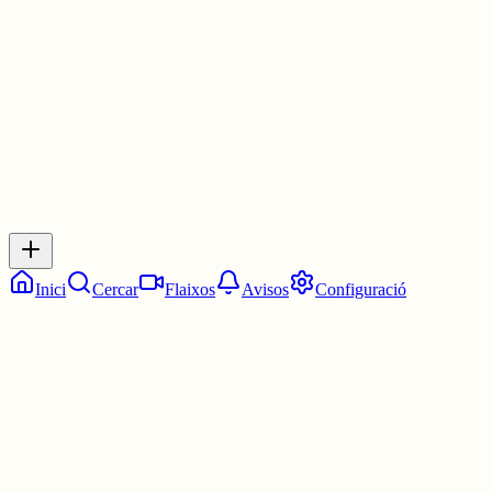
3 juny
0
0
0
0
Inicia sessió
per respondre a aquest xiu.
Respostes
No hi ha respostes encara. Sigues el primer a respondre!
Inici
Cercar
Flaixos
Avisos
Configuració