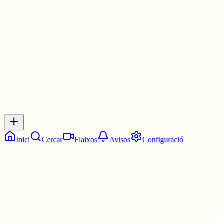
Les 7:30. Dos quarts de vuit.
7 juny
0
0
0
0
Inicia sessió
per respondre a aquest xiu.
Respostes
No hi ha respostes encara. Sigues el primer a respondre!
Inici
Cercar
Flaixos
Avisos
Configuració