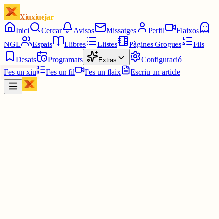
Xiuxiuejar
Inici
Cercar
Avisos
Missatges
Perfil
Flaixos
NGL
Espais
Llibres
Llistes
Pàgines Grogues
Fils
Desats
Programats
Configuració
Extras
Fes un xiu
Fes un fil
Fes un flaix
Escriu un article
Xiu
Campanar
@
campanar
ding ding