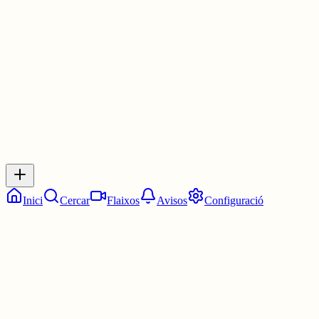
Les 6:15. Un quart de set.
7 juny
0
0
0
0
Inicia sessió
per respondre a aquest xiu.
Respostes
No hi ha respostes encara. Sigues el primer a respondre!
Inici
Cercar
Flaixos
Avisos
Configuració