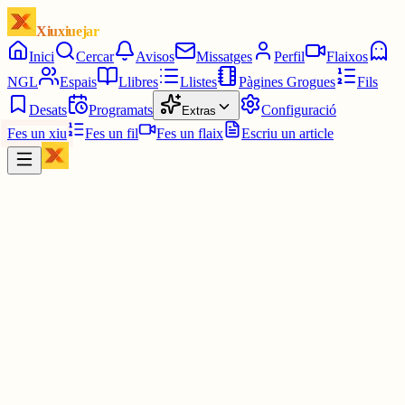
Xiuxiuejar
Inici
Cercar
Avisos
Missatges
Perfil
Flaixos
NGL
Espais
Llibres
Llistes
Pàgines Grogues
Fils
Desats
Programats
Configuració
Extras
Fes un xiu
Fes un fil
Fes un flaix
Escriu un article
Xiu
Campanar
@
campanar
ding