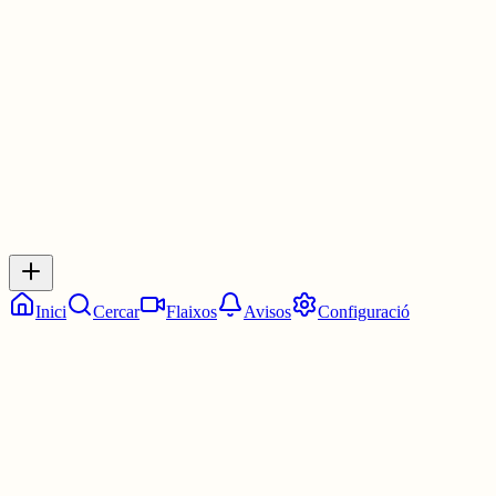
Les 22:30. Dos quarts d'onze.
7 juny
0
0
0
0
Inicia sessió
per respondre a aquest xiu.
Respostes
No hi ha respostes encara. Sigues el primer a respondre!
Inici
Cercar
Flaixos
Avisos
Configuració