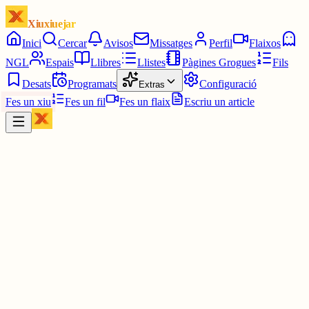
Xiuxiuejar
Inici
Cercar
Avisos
Missatges
Perfil
Flaixos
NGL
Espais
Llibres
Llistes
Pàgines Grogues
Fils
Desats
Programats
Configuració
Extras
Fes un xiu
Fes un fil
Fes un flaix
Escriu un article
Xiu
Campanar
@
campanar
ding ding