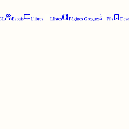
GL
Espais
Llibres
Llistes
Pàgines Grogues
Fils
Desa
ent, però té massa filosofia, massa descripcions innecessàries i massa lla
tón".
que conserva aquesta energia de thriller/policíaca. Em va agradar bastant