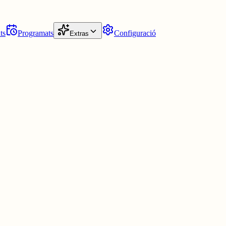
ts
Programats
Configuració
Extras
tí no traduït. Perd l'essència de novel·la negra eclesiàstica per
 més.