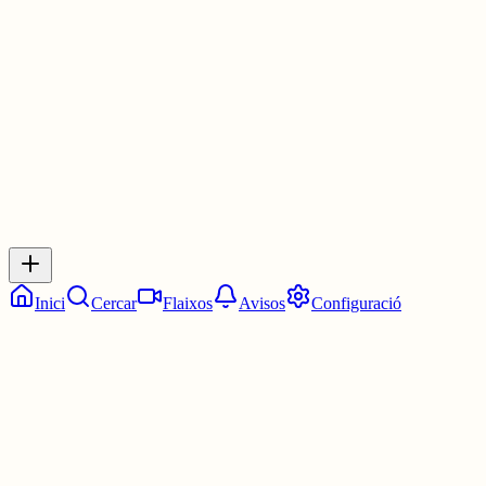
Però en general sempre és el contrari.
30 juny
0
0
0
0
Inicia sessió
per respondre a aquest xiu.
Respostes
No hi ha respostes encara. Sigues el primer a respondre!
Inici
Cercar
Flaixos
Avisos
Configuració