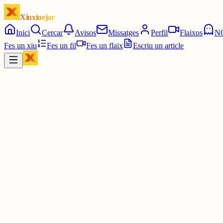
Xiuxiuejar
Inici
Cercar
Avisos
Missatges
Perfil
Flaixos
N
Fes un xiu
Fes un fil
Fes un flaix
Escriu un article
Xiu
Telefini
@
telefini
He estat molta estona pensant-hi.
Em vaig llegir "El nom de la rosa" fa dos estius. No està molt malam
convertir-se en allò que els nostres amos espanyols anomenen "tos
La pel·lícula, en canvi, tot i que tampoc és especialment bona, sí 