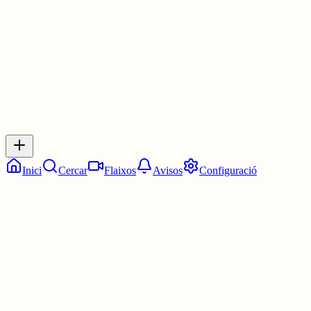
1 jul.
0
0
0
0
Inicia sessió
per respondre a aquest xiu.
Respostes
No hi ha respostes encara. Sigues el primer a respondre!
Inici
Cercar
Flaixos
Avisos
Configuració