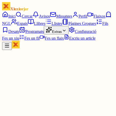
Xiuxiuejar
Inici
Cercar
Avisos
Missatges
Perfil
Flaixos
NGL
Espais
Llibres
Llistes
Pàgines Grogues
Fils
Desats
Programats
Configuració
Extras
Fes un xiu
Fes un fil
Fes un flaix
Escriu un article
Xiu
Ferran
@
llenguado
Bon dia Imma!