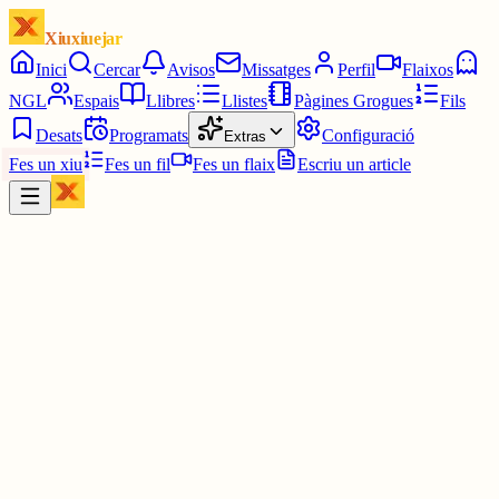
Xiuxiuejar
Inici
Cercar
Avisos
Missatges
Perfil
Flaixos
NGL
Espais
Llibres
Llistes
Pàgines Grogues
Fils
Desats
Programats
Configuració
Extras
Fes un xiu
Fes un fil
Fes un flaix
Escriu un article
Xiu
Júlia
@
juuuliaass
Top 10 mentides que s'han dit al món: