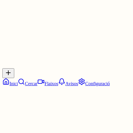
(No entenc res)
2 juny
0
0
0
0
Inicia sessió
per respondre a aquest xiu.
Respostes
No hi ha respostes encara. Sigues el primer a respondre!
Inici
Cercar
Flaixos
Avisos
Configuració