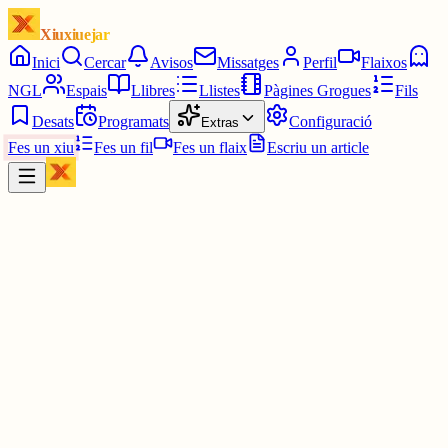
Xiuxiuejar
Inici
Cercar
Avisos
Missatges
Perfil
Flaixos
NGL
Espais
Llibres
Llistes
Pàgines Grogues
Fils
Desats
Programats
Configuració
Extras
Fes un xiu
Fes un fil
Fes un flaix
Escriu un article