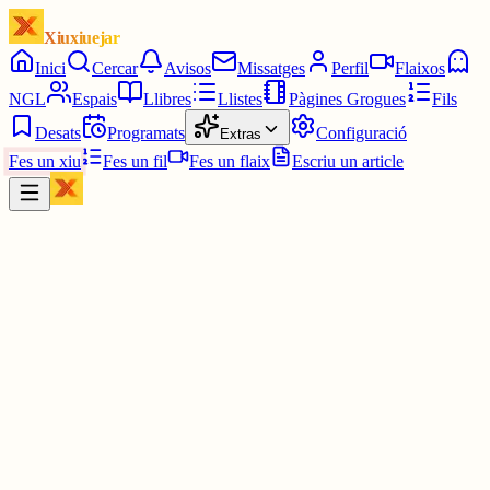
Xiuxiuejar
Inici
Cercar
Avisos
Missatges
Perfil
Flaixos
NGL
Espais
Llibres
Llistes
Pàgines Grogues
Fils
Desats
Programats
Configuració
Extras
Fes un xiu
Fes un fil
Fes un flaix
Escriu un article