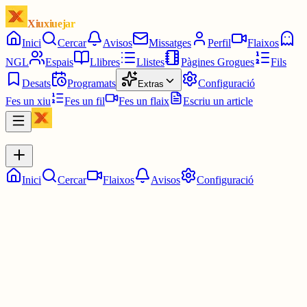
Xiuxiuejar
Inici
Cercar
Avisos
Missatges
Perfil
Flaixos
NGL
Espais
Llibres
Llistes
Pàgines Grogues
Fils
Desats
Programats
Configuració
Extras
Fes un xiu
Fes un fil
Fes un flaix
Escriu un article
Inici
Cercar
Flaixos
Avisos
Configuració