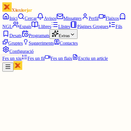
Xiuxiuejar
Inici
Cercar
Avisos
Missatges
Perfil
Flaixos
NGL
Espais
Llibres
Llistes
Pàgines Grogues
Fils
Desats
Programats
Extras
Gruptes
Suggeriments
Contactes
Configuració
Fes un xiu
Fes un fil
Fes un flaix
Escriu un article
Contactes
Ajuda a trobar correus d'entitats catalanes: municipis, associacions,
organitzacions, figures públiques i més.
Tots
Municipi
Associació
Organització
Figura pública
Celebritat
Creador de contingut
Mitjà de comunicació
Altres